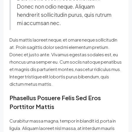
Donec non odio neque. Aliquam
hendrerit sollicitudin purus, quis rutrum
mi accumsan nec.
Duis mattis laoreet neque, et ornare neque sollicitudin
at. Proin sagittis dolor sed mi elementum pretium.
Donec et justo ante. Vivamus egestas sodales est, eu
rhoncus urna semper eu. Cum sociis natoque penatibus
et magnis dis parturient montes, nascetur ridiculus mus.
Integer tristique elit lobortis purus bibendum, quis
dictum metus mattis.
Phasellus Posuere Felis Sed Eros
Porttitor Mattis
Curabitur massa magna, tempor in blandit id, porta in
ligula. Aliquam laoreet nisl massa, at interdum mauris