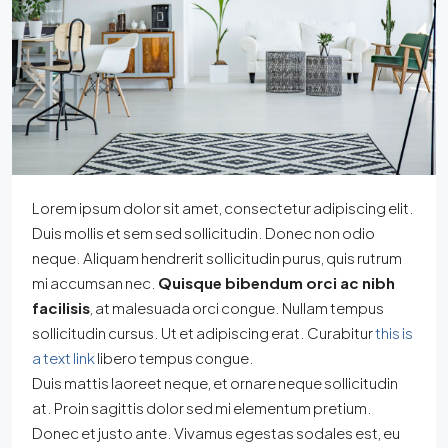
Lorem ipsum dolor sit amet, consectetur adipiscing elit.
Duis mollis et sem sed sollicitudin. Donec non odio
neque. Aliquam hendrerit sollicitudin purus, quis rutrum
mi accumsan nec.
Quisque bibendum orci ac nibh
facilisis
, at malesuada orci congue. Nullam tempus
sollicitudin cursus. Ut et adipiscing erat. Curabitur
this is
a text link
libero tempus congue.
Duis mattis laoreet neque, et ornare neque sollicitudin
at. Proin sagittis dolor sed mi elementum pretium.
Donec et justo ante. Vivamus egestas sodales est, eu