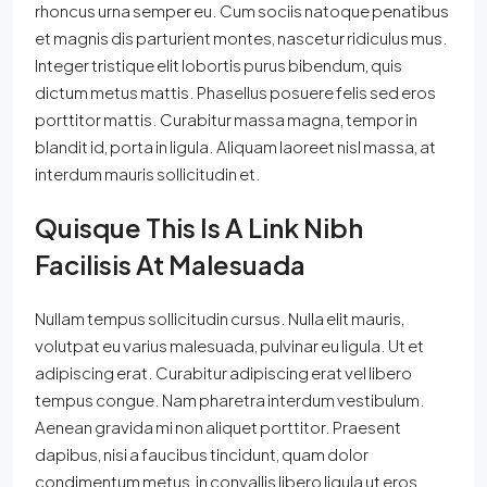
rhoncus urna semper eu. Cum sociis natoque penatibus
et magnis dis parturient montes, nascetur ridiculus mus.
Integer tristique elit lobortis purus bibendum, quis
dictum metus mattis. Phasellus posuere felis sed eros
porttitor mattis. Curabitur massa magna, tempor in
blandit id, porta in ligula. Aliquam laoreet nisl massa, at
interdum mauris sollicitudin et.
Quisque This Is A Link Nibh
Facilisis At Malesuada
Nullam tempus sollicitudin cursus. Nulla elit mauris,
volutpat eu varius malesuada, pulvinar eu ligula. Ut et
adipiscing erat. Curabitur adipiscing erat vel libero
tempus congue. Nam pharetra interdum vestibulum.
Aenean gravida mi non aliquet porttitor. Praesent
dapibus, nisi a faucibus tincidunt, quam dolor
condimentum metus, in convallis libero ligula ut eros.