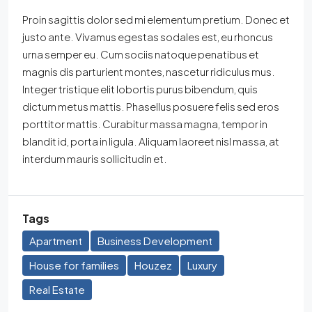
Proin sagittis dolor sed mi elementum pretium. Donec et
justo ante. Vivamus egestas sodales est, eu rhoncus
urna semper eu. Cum sociis natoque penatibus et
magnis dis parturient montes, nascetur ridiculus mus.
Integer tristique elit lobortis purus bibendum, quis
dictum metus mattis. Phasellus posuere felis sed eros
porttitor mattis. Curabitur massa magna, tempor in
blandit id, porta in ligula. Aliquam laoreet nisl massa, at
interdum mauris sollicitudin et.
Tags
Apartment
Business Development
House for families
Houzez
Luxury
Real Estate