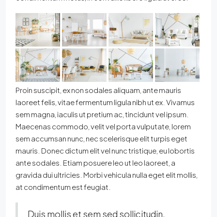
Proin suscipit, ex non sodales aliquam, ante mauris
laoreet felis, vitae fermentum ligula nibh ut ex. Vivamus
sem magna, iaculis ut pretium ac, tincidunt vel ipsum.
Maecenas commodo, velit vel porta vulputate, lorem
sem accumsan nunc, nec scelerisque elit turpis eget
mauris. Donec dictum elit vel nunc tristique, eu lobortis
ante sodales. Etiam posuere leo ut leo laoreet, a
gravida dui ultricies. Morbi vehicula nulla eget elit mollis,
at condimentum est feugiat.
Duis mollis et sem sed sollicitudin.