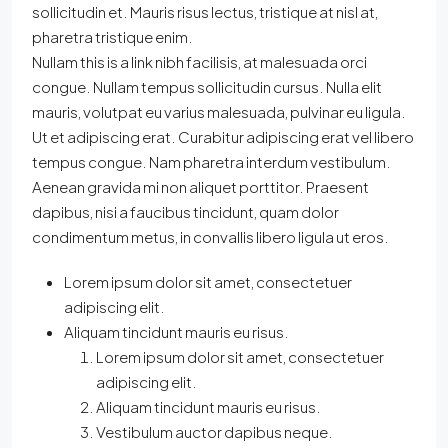
sollicitudin et. Mauris risus lectus, tristique at nisl at,
pharetra tristique enim.
Nullam this is a link nibh facilisis, at malesuada orci
congue. Nullam tempus sollicitudin cursus. Nulla elit
mauris, volutpat eu varius malesuada, pulvinar eu ligula.
Ut et adipiscing erat. Curabitur adipiscing erat vel libero
tempus congue. Nam pharetra interdum vestibulum.
Aenean gravida mi non aliquet porttitor. Praesent
dapibus, nisi a faucibus tincidunt, quam dolor
condimentum metus, in convallis libero ligula ut eros.
Lorem ipsum dolor sit amet, consectetuer
adipiscing elit.
Aliquam tincidunt mauris eu risus.
Lorem ipsum dolor sit amet, consectetuer
adipiscing elit.
Aliquam tincidunt mauris eu risus.
Vestibulum auctor dapibus neque.